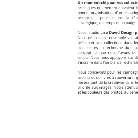
Un moment-clé pour vos collect
artistiques qui mettent en valeur l
bonne organisation d’un shootin
primordiale pour assurer la réu
stratégique, du temps et un budget
Notre studio
Lisa David Design p
Nous définissons ensemble vos att
présenter vos collections dans l
accessoires, la recherche du lieu
concept tel que nous l’avons déf
artists. Nous nous appuyons sur d
s’inscrire dans l’ambiance recherc
Nous concevons pour les campa
brochures ou livres à couverture r
nécessitant de la créativité dans 
priorité aux images. Notre attentio
et les couleurs des photos, au bénéf