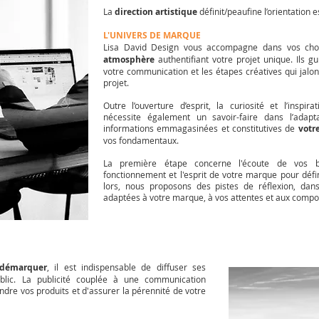
La
direction artistique
définit/peaufine l’orientation
L'UNIVERS DE MARQUE
Lisa David Design vous accompagne dans vos choi
atmosphère
authentifiant votre projet unique. Ils g
votre communication et les étapes créatives qui jal
projet.
Outre l’ouverture d’esprit, la curiosité et l’inspir
nécessite également un savoir-faire dans l’adapt
informations emmagasinées et constitutives de
votre
vos fondamentaux.
La
première étape concerne l'écoute de vos 
fonctionnement et l'esprit de votre marque pour défi
lors, nous proposons des pistes de réflexion, da
adaptées à votre marque, à vos attentes et aux comp
 démarquer
, il est indispensable de diffuser ses
ublic. La publicité couplée à une communication
dre vos produits et d'assurer la pérennité de votre