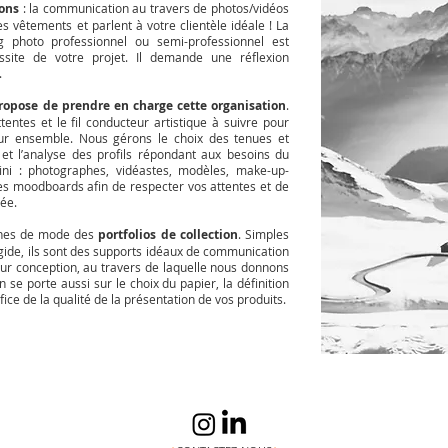
ions
: la communication au travers de photos/vidéos
es vêtements et parlent à votre clientèle idéale ! La
g photo professionnel ou semi-professionnel est
ssite de votre projet. Il demande une réflexion
.
ropose de prendre en charge cette organisation
.
entes et le fil conducteur artistique à suivre pour
eur ensemble. Nous gérons le choix des tenues et
 et l’analyse des profils répondant aux besoins du
ini : photographes, vidéastes, modèles, make-up-
es moodboards afin de respecter vos attentes et de
hée.
gnes de mode des
portfolios de collection
. Simples
igide, ils sont des supports idéaux de communication
leur conception, au travers de laquelle nous donnons
n se porte aussi sur le choix du papier, la définition
ice de la qualité de la présentation de vos produits.
Lisa David Design
Copyright © Lisa David Des