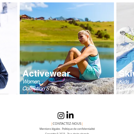
Activewear
Ski
Women
Kids
Collection S / S
Collect
Lisa David Design
Copyright © Lisa David Des
|
CONTACTEZ-NOUS
|
Mentions légales
.
Politique de confidentialité