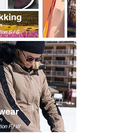
kking
n
ion S / S
wear
n
tion F / W