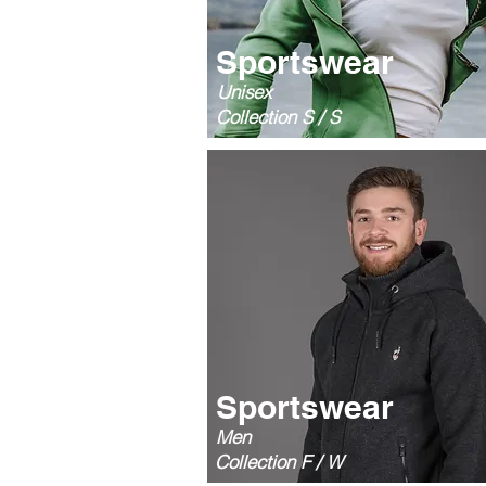
Sportswear
Unisex
Collection S / S
Sportswear
Men
Collection F / W