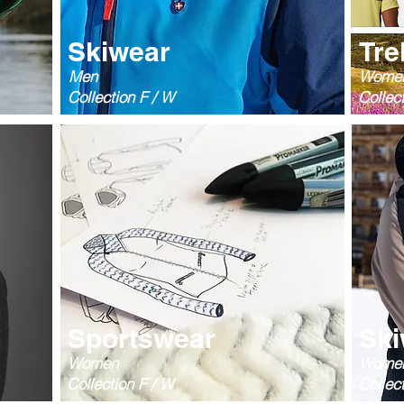
Skiwear
Tre
Men
Wome
Collection F / W
Collect
Sportswear
Ski
Women
Wome
Collection F / W
Collec