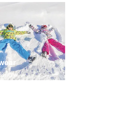
wear
ion F / W
ign