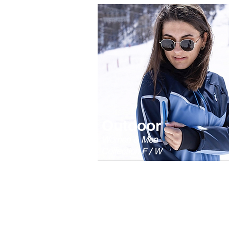
Outdoor
Women & Men
Collection F / W